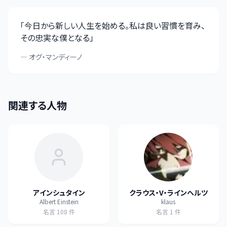
「
今日から新しい人生を始める。私は良い習慣を育み、
その忠実な僕となる
」
—
オグ・マンディーノ
関連する人物
アインシュタイン
クラウス・V・ラインヘルツ
Albert Einstein
klaus
名言
108
件
名言
1
件