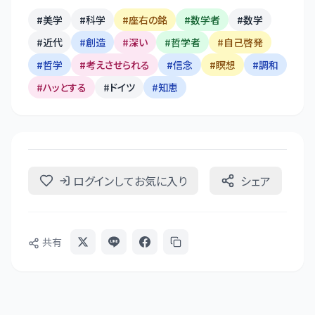
#
美学
#
科学
#
座右の銘
#
数学者
#
数学
#
近代
#
創造
#
深い
#
哲学者
#
自己啓発
#
哲学
#
考えさせられる
#
信念
#
瞑想
#
調和
#
ハッとする
#
ドイツ
#
知恵
ログインしてお気に入り
シェア
共有