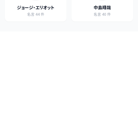
ジョージ・エリオット
中島翔哉
名言
44
件
名言
40
件