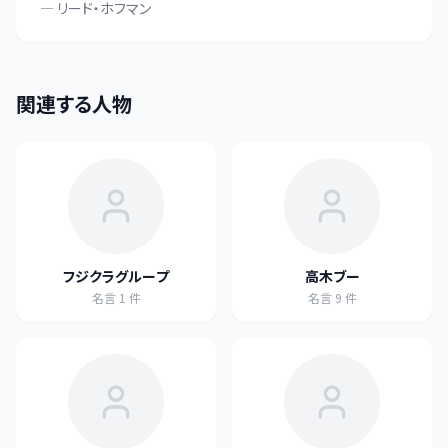
—
リード・ホフマン
関連する人物
フジクラグループ
高木ブー
名言
1
件
名言
9
件