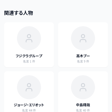
関連する人物
フジクラグループ
高木ブー
名言
1
件
名言
9
件
ジョージ・エリオット
中島翔哉
名言
44
件
名言
40
件