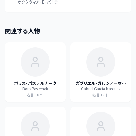
—
オクタヴィア・E・バトラー
関連する人物
ボリス・パステルナーク
ガブリエル・ガルシア＝マル
Boris Pasternak
Gabriel García Márquez
ケス
名言
10
件
名言
10
件