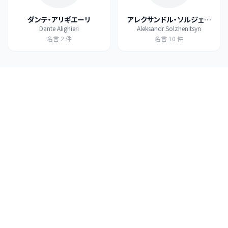
ダンテ・アリギエーリ
アレクサンドル・ソルジェニ
Dante Alighieri
Aleksandr Solzhenitsyn
ーツィン
名言
2
件
名言
10
件