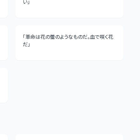
い
」
「
革命は花の蕾のようなものだ。血で咲く花
だ
」