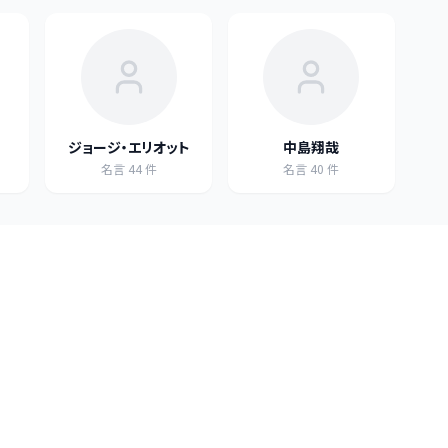
ジョージ・エリオット
中島翔哉
名言
44
件
名言
40
件