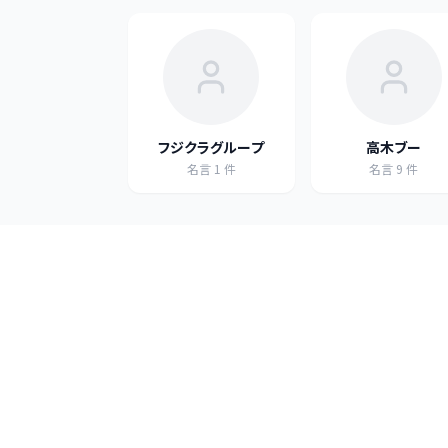
フジクラグループ
高木ブー
名言
1
件
名言
9
件