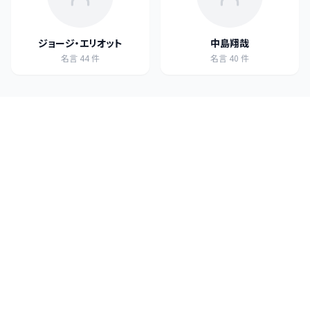
ジョージ・エリオット
中島翔哉
名言
44
件
名言
40
件