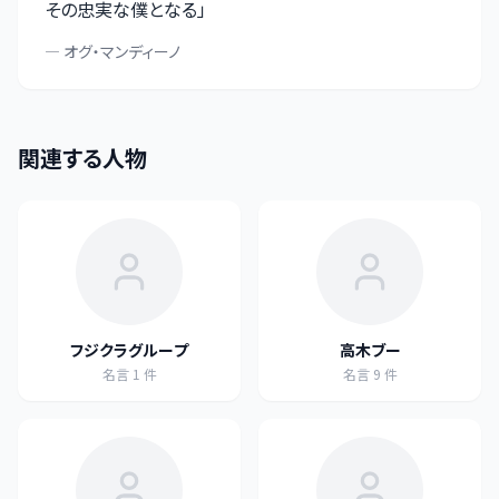
その忠実な僕となる
」
—
オグ・マンディーノ
関連する人物
フジクラグループ
高木ブー
名言
1
件
名言
9
件