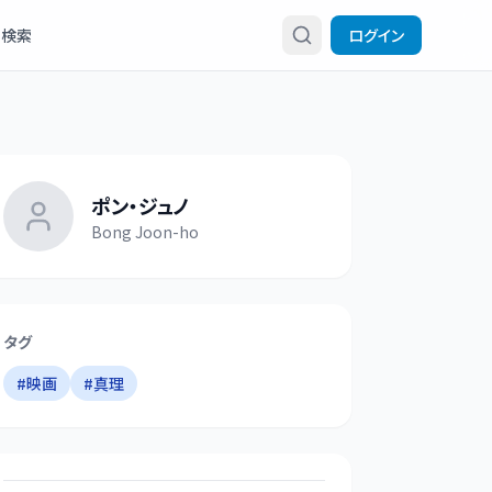
検索
ログイン
ポン・ジュノ
Bong Joon-ho
タグ
#
映画
#
真理