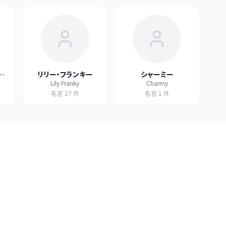
ッ
リリー・フランキー
シャーミー
Lily Franky
Charmy
名言
27
件
名言
1
件