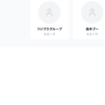
フジクラグループ
高木ブー
名言
1
件
名言
9
件