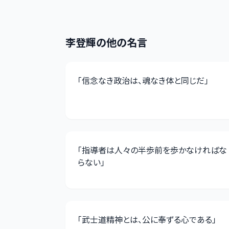
李登輝
の他の名言
「
信念なき政治は、魂なき体と同じだ
」
「
指導者は人々の半歩前を歩かなければな
らない
」
「
武士道精神とは、公に奉ずる心である
」