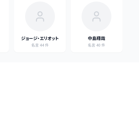
ジョージ・エリオット
中島翔哉
名言
44
件
名言
40
件