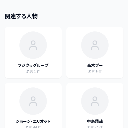
関連する人物
フジクラグループ
高木ブー
名言
1
件
名言
9
件
ジョージ・エリオット
中島翔哉
名言
44
件
名言
40
件