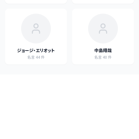
ジョージ・エリオット
中島翔哉
名言
44
件
名言
40
件