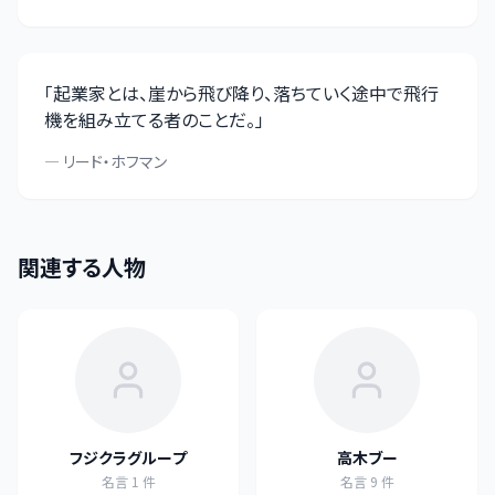
「
起業家とは、崖から飛び降り、落ちていく途中で飛行
機を組み立てる者のことだ。
」
—
リード・ホフマン
関連する人物
フジクラグループ
高木ブー
名言
1
件
名言
9
件