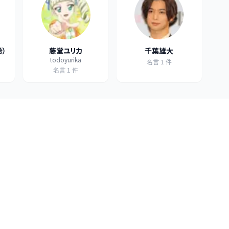
希）
藤堂ユリカ
千葉雄大
todoyurika
名言
1
件
名言
1
件