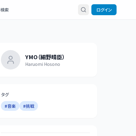
検索
ログイン
YMO（細野晴臣）
Haruomi Hosono
タグ
#
音楽
#
挑戦