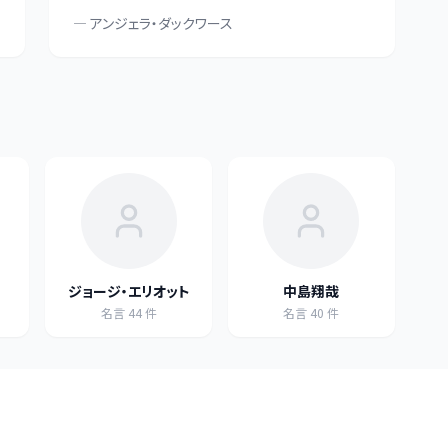
—
アンジェラ・ダックワース
ジョージ・エリオット
中島翔哉
名言
44
件
名言
40
件