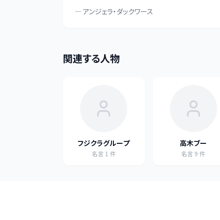
—
アンジェラ・ダックワース
関連する人物
フジクラグループ
高木ブー
名言
1
件
名言
9
件